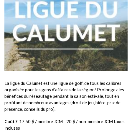
e
t
@
k
i
8
e
b
.
c
o
m
La ligue du Calumet est une ligue de golf, de tous les calibres,
organisée pour les gens d’affaires de la région! Prolongez les
bénéfices du réseautage pendant la saison estivale, tout en
profitant de nombreux avantages (droit de jeu, bière, prix de
présence, conseils du pro).
Coût ?
17,50 $ / membre JCM - 20 $ / non-membre JCM taxes
incluses