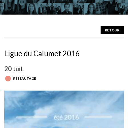
RETOUR
Ligue du Calumet 2016
20
Juil.
RÉSEAUTAGE
c
a
l
u
m