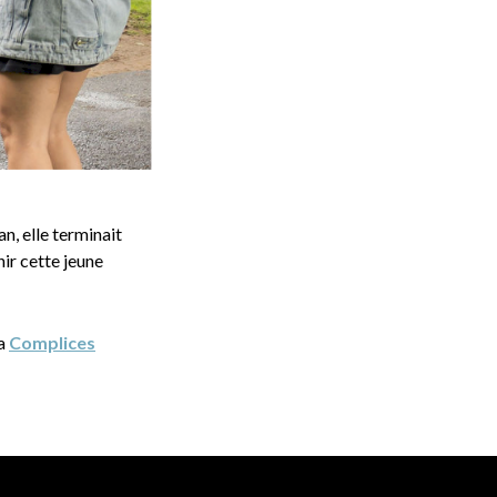
n, elle terminait
nir cette jeune
ia
Complices