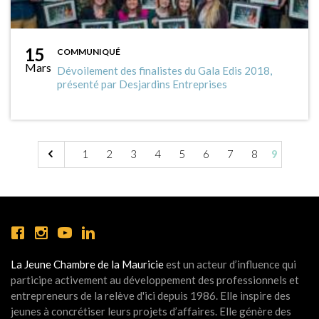
15
COMMUNIQUÉ
Mars
Dévoilement des finalistes du Gala Edis 2018,
présenté par Desjardins Entreprises
1
2
3
4
5
6
7
8
9
La Jeune Chambre de la Mauricie
est un acteur d’influence qui
participe activement au développement des professionnels et
entrepreneurs de la relève d'ici depuis 1986. Elle inspire des
jeunes à concrétiser leurs projets d’affaires. Elle génère des